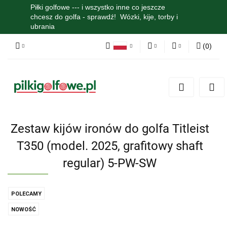
Piłki golfowe --- i wszystko inne co jeszcze
chcesz do golfa - sprawdź! Wózki, kije, torby i
ubrania
(
0
)
Polski
PLN
Zaloguj się
English
Zarejestruj się
EUR
Dodaj zgłoszenie
Zgody cookies
Zestaw kijów ironów do golfa Titleist
T350 (model. 2025, grafitowy shaft
regular) 5-PW-SW
POLECAMY
NOWOŚĆ