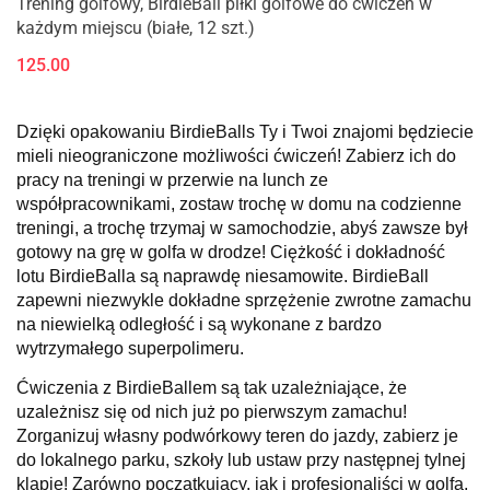
Trening golfowy, BirdieBall piłki golfowe do ćwiczeń w
każdym miejscu (białe, 12 szt.)
125.00
Dzięki opakowaniu BirdieBalls Ty i Twoi znajomi będziecie
mieli nieograniczone możliwości ćwiczeń! Zabierz ich do
pracy na treningi w przerwie na lunch ze
współpracownikami, zostaw trochę w domu na codzienne
treningi, a trochę trzymaj w samochodzie, abyś zawsze był
gotowy na grę w golfa w drodze! Ciężkość i dokładność
lotu BirdieBalla są naprawdę niesamowite. BirdieBall
zapewni niezwykle dokładne sprzężenie zwrotne zamachu
na niewielką odległość i są wykonane z bardzo
wytrzymałego superpolimeru.
Ćwiczenia z BirdieBallem są tak uzależniające, że
uzależnisz się od nich już po pierwszym zamachu!
Zorganizuj własny podwórkowy teren do jazdy, zabierz je
do lokalnego parku, szkoły lub ustaw przy następnej tylnej
klapie! Zarówno początkujący, jak i profesjonaliści w golfa,