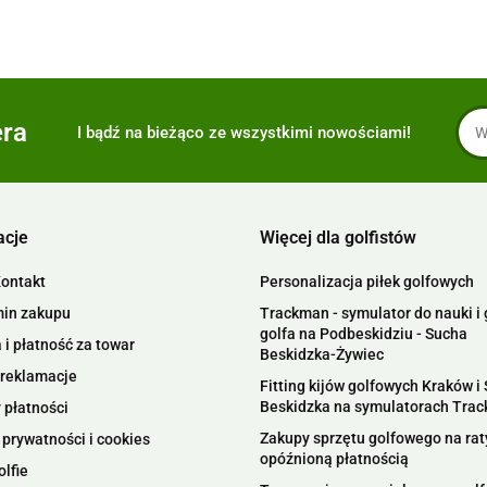
era
I bądź na bieżąco ze wszystkimi nowościami!
acje
Więcej dla golfistów
Kontakt
Personalizacja piłek golfowych
in zakupu
Trackman - symulator do nauki i 
golfa na Podbeskidziu - Sucha
i płatność za towar
Beskidzka-Żywiec
 reklamacje
Fitting kijów golfowych Kraków i
Beskidzka na symulatorach Tra
 płatności
Zakupy sprzętu golfowego na raty
 prywatności i cookies
opóźnioną płatnością
olfie