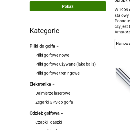
obróbki 
Pokaż
W 1999 r
stalowy 
Ponadto 
czy jest
Kategorie
Amatorzy
Pilki do golfa
Piłki golfowe nowe
Piłki golfowe używane (lake balls)
Piłki golfowe treningowe
Elektronika
Dalmierze laserowe
Zegarki GPS do golfa
Odzież golfowa
Czapki i daszki