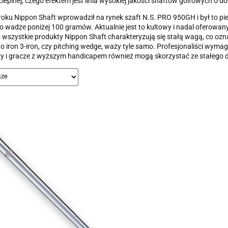
cieplnej, czego efektem jest linia wysokiej jakości shaftów golfowych o 
oku Nippon Shaft wprowadził na rynek szaft N.S. PRO 950GH i był to p
o wadze poniżej 100 gramów. Aktualnie jest to kultowy i nadal oferowan
wszystkie produkty Nippon Shaft charakteryzują się stałą wagą, co oznac
 to iron 3-iron, czy pitching wedge, waży tyle samo. Profesjonaliści wym
 i gracze z wyższym handicapem również mogą skorzystać ze stałego d