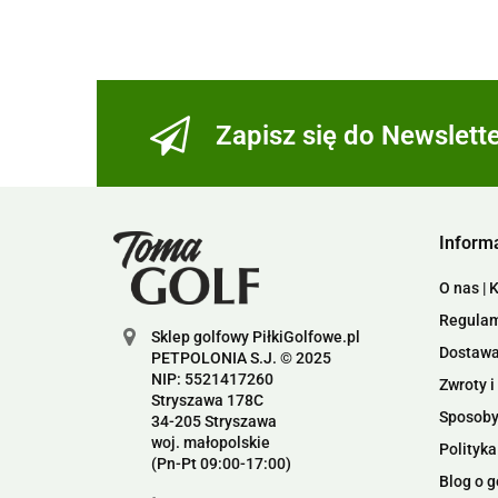
Zapisz się do Newslett
Inform
O nas | 
Regulam
Sklep golfowy PiłkiGolfowe.pl
Dostawa 
PETPOLONIA S.J. © 2025
NIP: 5521417260
Zwroty i
Stryszawa 178C
Sposoby
34-205 Stryszawa
woj. małopolskie
Polityka
(Pn-Pt 09:00-17:00)
Blog o g