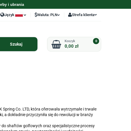
orby i ubrania
Język
Waluta:
PLN
Strefa klienta
lski
PLN
Zaloguj się
glish
EUR
Zarejestruj się
0
0,00 zł
Dodaj zgłoszenie
Zgody cookies
ODZIEŻ
AKCESORIA
PERSONALIZACJA
UZYWANE KIJE
UZYWANY SPRZET
GOLFOWE
GOLFOWY
 Spring Co. LTD, która oferowała wytrzymałe i trwałe
a dokładnie przyczyniła się do rewolucji w branży
do shaftów golfowych oraz specjalistyczne procesy