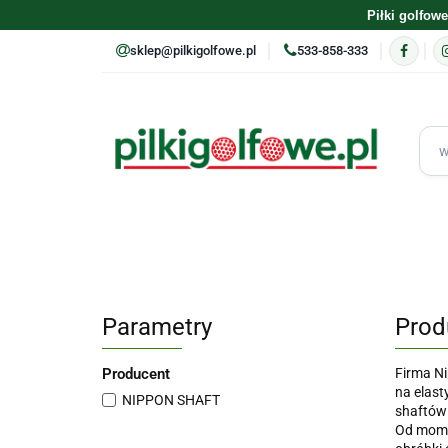
Piłki golfowe
sklep@pilkigolfowe.pl
533-858-333
ASORTYMENT
PRODUCENCI
PIŁKI GOLFOW
TRENING
PREZENTY
Parametry
Prod
Producent
Firma Ni
na elast
NIPPON SHAFT
shaftów
Od mome