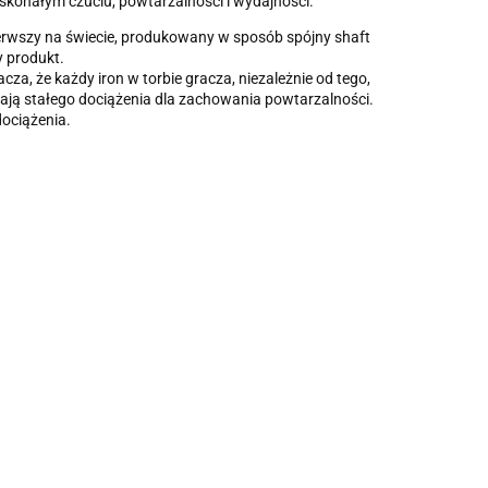
doskonałym czuciu, powtarzalności i wydajności.
ierwszy na świecie, produkowany w sposób spójny shaft
y produkt.
za, że każdy iron w torbie gracza, niezależnie od tego,
agają stałego dociążenia dla zachowania powtarzalności.
ociążenia.