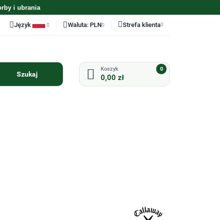
orby i ubrania
Język
Waluta:
PLN
Strefa klienta
Polski
PLN
Zaloguj się
English
EUR
Zarejestruj się
0
0,00 zł
Dodaj zgłoszenie
Zgody cookies
ODZIEŻ
AKCESORIA
PERSONALIZACJA
UZYWANE KIJE
UZYWANY SPRZET
GOLFOWE
GOLFOWY