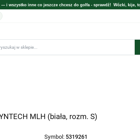
 --- i wszystko inne co jeszcze chcesz do golfa - sprawdź! Wózki, kije, t
E
ELEKTRONIKA
WÓZKI
TORBY
KIJE
GOLFOWE ZESTAWY
BESTSELLERY
BLOG O GOLFIE
PREZENTOWE
NTECH MLH (biała, rozm. S)
Symbol:
5319261