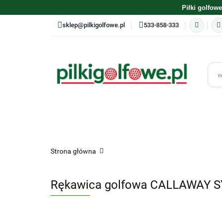
Piłki golfowe
sklep@pilkigolfowe.pl
533-858-333
ASORTYMENT
PRODUCENCI
PIŁKI GOLFOW
Strona główna
TRENING
PREZENTY
Rękawica golfowa CALLAWAY SY