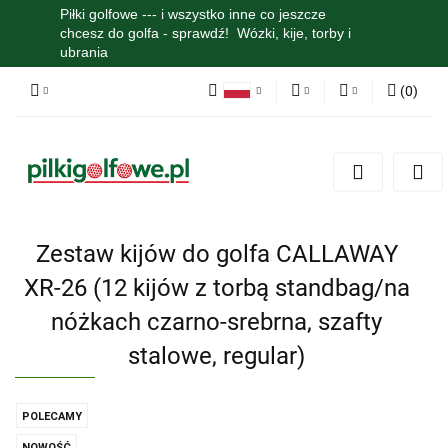
Piłki golfowe --- i wszystko inne co jeszcze
chcesz do golfa - sprawdź! Wózki, kije, torby i
ubrania
(
0
)
Polski
PLN
Zaloguj się
English
Zarejestruj się
EUR
Dodaj zgłoszenie
Zgody cookies
Zestaw kijów do golfa CALLAWAY
XR-26 (12 kijów z torbą standbag/na
nóżkach czarno-srebrna, szafty
stalowe, regular)
POLECAMY
NOWOŚĆ