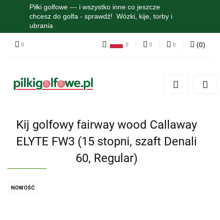
Piłki golfowe --- i wszystko inne co jeszcze
chcesz do golfa - sprawdź! Wózki, kije, torby i
ubrania
(
0
)
Polski
PLN
Zaloguj się
English
Zarejestruj się
EUR
Dodaj zgłoszenie
Zgody cookies
Kij golfowy fairway wood Callaway
ELYTE FW3 (15 stopni, szaft Denali
60, Regular)
NOWOŚĆ