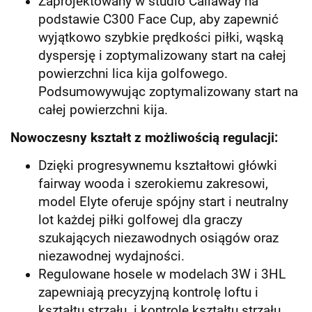
Zaprojektowany w studio Callaway na
podstawie C300 Face Cup, aby zapewnić
wyjątkowo szybkie prędkości piłki, wąską
dyspersję i zoptymalizowany start na całej
powierzchni lica kija golfowego.
Podsumowywując zoptymalizowany start na
całej powierzchni kija.
Nowoczesny kształt z możliwością regulacji:
Dzięki progresywnemu kształtowi główki
fairway wooda i szerokiemu zakresowi,
model Elyte oferuje spójny start i neutralny
lot każdej piłki golfowej dla graczy
szukających niezawodnych osiągów oraz
niezawodnej wydajności.
Regulowane hosele w modelach 3W i 3HL
zapewniają precyzyjną kontrolę loftu i
kształtu strzału. i kontrolę kształtu strzału,