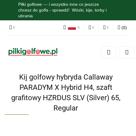
Piłki golfowe --- i wszystko inne co jeszcze
chcesz do golfa - sprawdź! Wózki, kije, torby i
ubrania
(
0
)
Polski
PLN
Zaloguj się
English
Zarejestruj się
EUR
Dodaj zgłoszenie
Zgody cookies
Kij golfowy hybryda Callaway
PARADYM X Hybrid H4, szaft
grafitowy HZRDUS SLV (Silver) 65,
Regular