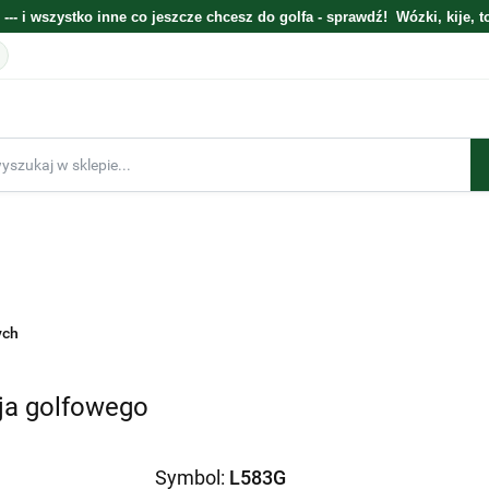
 --- i wszystko inne co jeszcze chcesz do golfa - sprawdź! Wózki, kije, t
E
ELEKTRONIKA
WÓZKI
TORBY
KIJE
GOLFOWE ZESTAWY
ych
BESTSELLERY
BLOG O GOLFIE
PREZENTOWE
ija golfowego
Symbol:
L583G