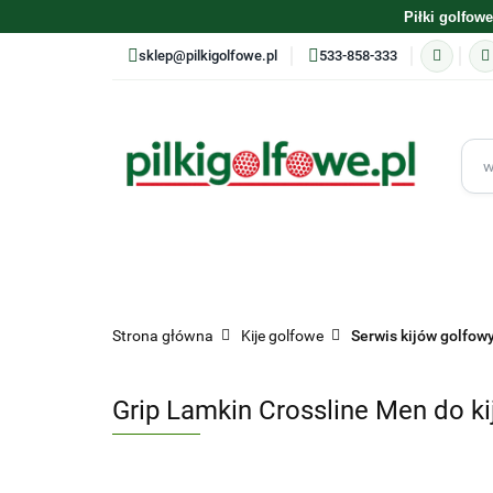
Piłki golfowe
sklep@pilkigolfowe.pl
533-858-333
ASORTYMENT
PRODUCENCI
PIŁKI GOLFOW
Strona główna
Kije golfowe
Serwis kijów golfow
TRENING
PREZENTY
Grip Lamkin Crossline Men do k