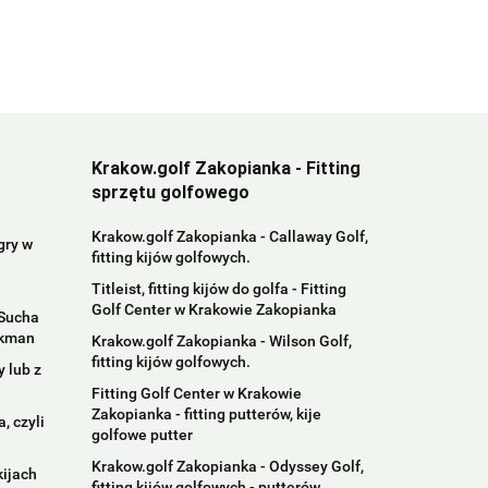
Krakow.golf Zakopianka - Fitting
sprzętu golfowego
Krakow.golf Zakopianka - Callaway Golf,
gry w
fitting kijów golfowych.
Titleist, fitting kijów do golfa - Fitting
Golf Center w Krakowie Zakopianka
 Sucha
ckman
Krakow.golf Zakopianka - Wilson Golf,
fitting kijów golfowych.
 lub z
Fitting Golf Center w Krakowie
Zakopianka - fitting putterów, kije
, czyli
golfowe putter
Krakow.golf Zakopianka - Odyssey Golf,
kijach
fitting kijów golfowych - putterów