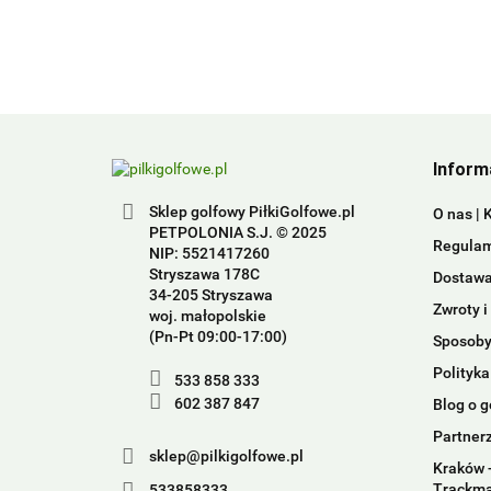
Inform
Sklep golfowy PiłkiGolfowe.pl
O nas | 
PETPOLONIA S.J. © 2025
Regulam
NIP: 5521417260
Stryszawa 178C
Dostawa 
34-205 Stryszawa
Zwroty i
woj. małopolskie
(Pn-Pt 09:00-17:00)
Sposoby
Polityka
533 858 333
602 387 847
Blog o g
Partner
sklep@pilkigolfowe.pl
Kraków -
Trackm
533858333