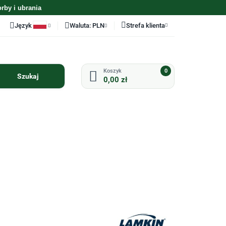
orby i ubrania
Język
Waluta:
PLN
Strefa klienta
Polski
PLN
Zaloguj się
English
EUR
Zarejestruj się
0
0,00 zł
Dodaj zgłoszenie
Zgody cookies
ODZIEŻ
AKCESORIA
PERSONALIZACJA
UZYWANE KIJE
UZYWANY SPRZET
GOLFOWE
GOLFOWY