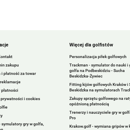
acje
Więcej dla golfistów
BIRDIEBALL
Kontakt
Personalizacja piłek golfowych
in zakupu
Trackman - symulator do nauki i 
golfa na Podbeskidziu - Sucha
i płatność za towar
Beskidzka-Żywiec
 reklamacje
Fitting kijów golfowych Kraków i
Beskidzka na symulatorach Tra
 płatności
Zakupy sprzętu golfowego na raty
 prywatności i cookies
opóźnioną płatnością
olfie
Trenerzy i nauczyciele gry w golfa
zy
Pro
 symulatory gry w golfa,
Krakow.golf - wymiana gripów w 
an