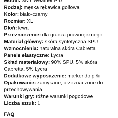
Model:
SNY Weather Pro
Rodzaj:
męska rękawica golfowa
Kolor:
biało-czarny
Rozmiar:
XL
Dłoń:
lewa
Przeznaczenie:
dla gracza praworęcznego
Materiał główny:
skóra syntetyczna SPU
Wzmocnienia:
naturalna skóra Cabretta
Panele elastyczne:
Lycra
Skład materiałowy:
90% SPU, 5% skóra
Cabretta, 5% Lycra
Dodatkowe wyposażenie:
marker do piłki
Opakowanie:
zamykane, przeznaczone do
przechowywania
Warunki gry:
różne warunki pogodowe
Liczba sztuk:
1
FAQ