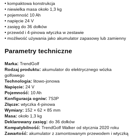
• kompaktowa konstrukcja
• niewielka masa około 1,3 kg
• pojemność 10 Ah
• napięcie 24 V
• zasięg do 36 dołków
• przewód i 4-pinowa wtyczka w zestawie
• możliwość używania jako akumulator zapasowy lub zamienny
Parametry techniczne
Marka:
TrendGolf
Rodzaj produktu:
akumulator do elektrycznego wózka
golfowego
Technologia:
litowo-jonowa
Napięcie:
24 V
Pojemność:
10 Ah
Konfiguracja ogniw:
7S3P
Złącze:
wtyczka 4-pinowa
Wymiary:
152 × 62 × 85 mm
Masa:
około 1,3 kg
Deklarowany zasięg:
do 36 dołków
Kompatybilność:
TrendGolf Walker od stycznia 2020 roku
Zawartość:
akumulator z zamontowanym przewodem i wtyczką