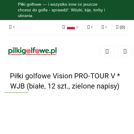
Piłki golfowe --- i wszystko inne co jeszcze
chcesz do golfa - sprawdź! Wózki, kije, torby i
ubrania
(
0
)
Polski
PLN
Zaloguj się
English
Zarejestruj się
EUR
Dodaj zgłoszenie
Zgody cookies
Piłki golfowe Vision PRO-TOUR V *
WJB (białe, 12 szt., zielone napisy)