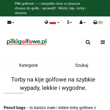
Piłki golfowe --- i wszystko inne co jeszcze
chcesz do golfa - sprawdź! Wózki, kije, torby i
ubrania
(
0
)
Polski
PLN
Zaloguj się
English
Zarejestruj się
EUR
Dodaj zgłoszenie
Zgody cookies
Kategorie
Szukaj
Torby na kije golfowe na szybkie
wypady, lekkie i wygodne.
Pencil bags
– to bardzo małe i lekkie torby golfowe z