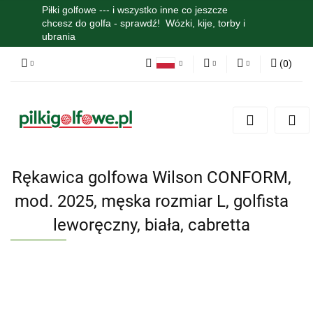
Piłki golfowe --- i wszystko inne co jeszcze
chcesz do golfa - sprawdź! Wózki, kije, torby i
ubrania
(
0
)
Polski
PLN
Zaloguj się
English
Zarejestruj się
EUR
Dodaj zgłoszenie
Zgody cookies
Rękawica golfowa Wilson CONFORM,
mod. 2025, męska rozmiar L, golfista
leworęczny, biała, cabretta