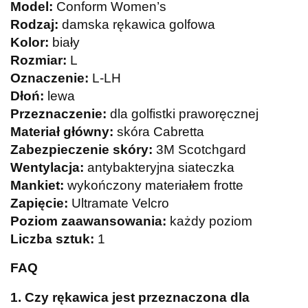
Model:
Conform Women’s
Rodzaj:
damska rękawica golfowa
Kolor:
biały
Rozmiar:
L
Oznaczenie:
L-LH
Dłoń:
lewa
Przeznaczenie:
dla golfistki praworęcznej
Materiał główny:
skóra Cabretta
Zabezpieczenie skóry:
3M Scotchgard
Wentylacja:
antybakteryjna siateczka
Mankiet:
wykończony materiałem frotte
Zapięcie:
Ultramate Velcro
Poziom zaawansowania:
każdy poziom
Liczba sztuk:
1
FAQ
1. Czy rękawica jest przeznaczona dla