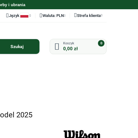
orby i ubrania
Język
Waluta:
PLN
Strefa klienta
Polski
PLN
Zaloguj się
English
EUR
Zarejestruj się
0
0,00 zł
Dodaj zgłoszenie
Zgody cookies
ODZIEŻ
AKCESORIA
PERSONALIZACJA
UZYWANE KIJE
UZYWANY SPRZET
GOLFOWE
GOLFOWY
model 2025