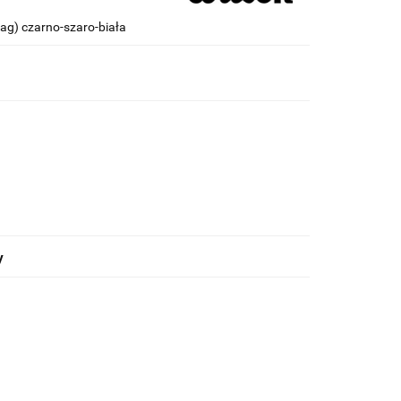
ag) czarno-szaro-biała
y