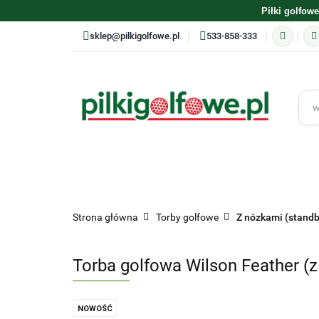
Piłki golfowe
sklep@pilkigolfowe.pl
533-858-333
ASORTYMENT
PRODUCENCI
PIŁKI GOLFOW
Strona główna
Torby golfowe
Z nózkami (stand
TRENING
PREZENTY
Torba golfowa Wilson Feather (z
NOWOŚĆ