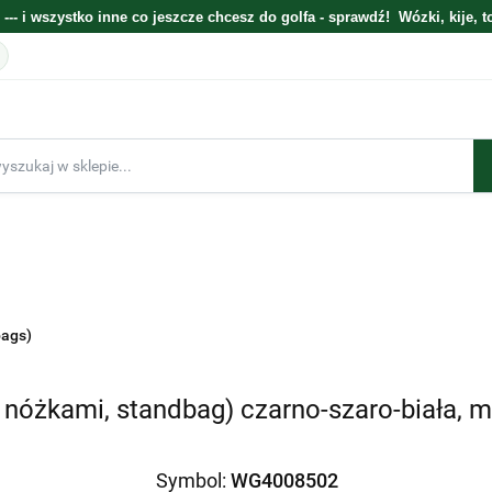
 --- i wszystko inne co jeszcze chcesz do golfa - sprawdź! Wózki, kije, t
E
ELEKTRONIKA
WÓZKI
TORBY
KIJE
GOLFOWE ZESTAWY
bags)
BESTSELLERY
BLOG O GOLFIE
PREZENTOWE
 nóżkami, standbag) czarno-szaro-biała, 
Symbol:
WG4008502