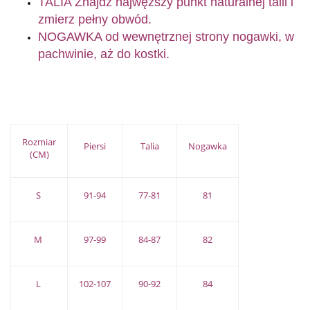
TALIA Znajdź najwęższy punkt naturalnej talii i
zmierz pełny obwód.
NOGAWKA od wewnętrznej strony nogawki, w
pachwinie, aż do kostki.
Rozmiar
Piersi
Talia
Nogawka
(CM)
S
91-94
77-81
81
M
97-99
84-87
82
L
102-107
90-92
84