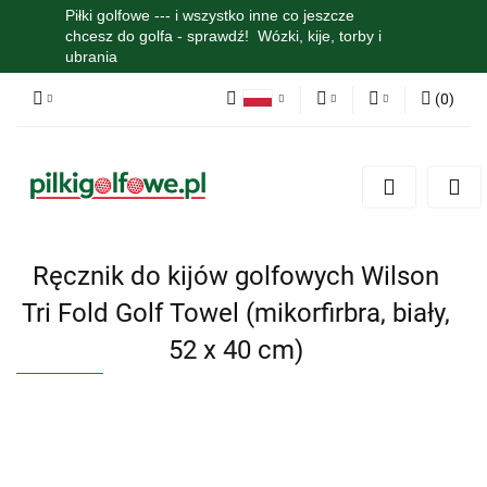
Piłki golfowe --- i wszystko inne co jeszcze
chcesz do golfa - sprawdź! Wózki, kije, torby i
ubrania
(
0
)
Polski
PLN
Zaloguj się
English
Zarejestruj się
EUR
Dodaj zgłoszenie
Zgody cookies
Ręcznik do kijów golfowych Wilson
Tri Fold Golf Towel (mikorfirbra, biały,
52 x 40 cm)