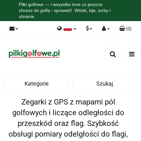
Piłki golfowe --- i wszystko inne co jeszcze
chcesz do golfa - sprawdź! Wózki, kije, torby i
ubrania
(
0
)
Polski
PLN
Zaloguj się
English
Zarejestruj się
EUR
Dodaj zgłoszenie
Zgody cookies
Kategorie
Szukaj
Zegarki z GPS z mapami pól
golfowych i liczące odległości do
przeszkód oraz flag. Szybkość
obsługi pomiary odelgłości do flagi,