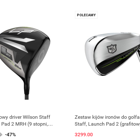
POLECAMY
fowy driver Wilson Staff
Zestaw kijów ironów do golfa
Pad 2 MRH (9 stopni,
Staff, Launch Pad 2 (grafitow
)
Even Flow) 5-PW (6 szt.)
0
-47%
3299.00