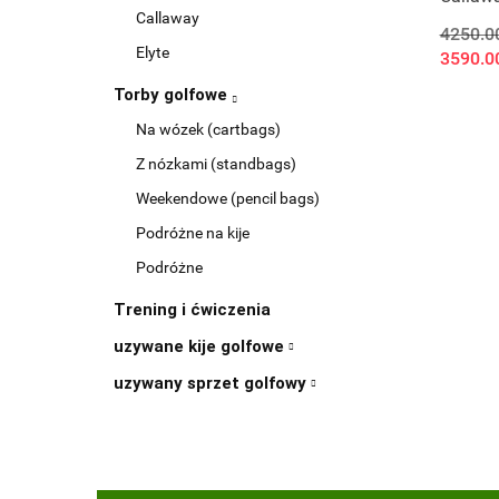
Callaway
szaft li
4250.0
Elyte
3590.0
Torby golfowe
Na wózek (cartbags)
Z nózkami (standbags)
Weekendowe (pencil bags)
Podróżne na kije
Podróżne
Trening i ćwiczenia
uzywane kije golfowe
uzywany sprzet golfowy