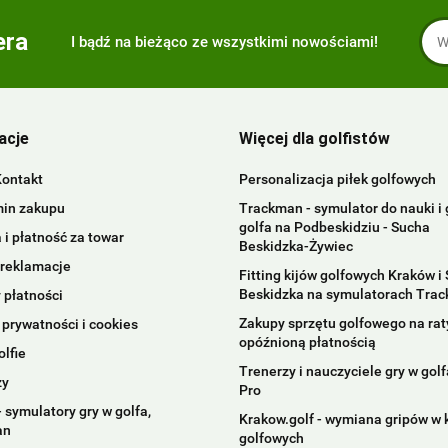
era
I bądź na bieżąco ze wszystkimi nowościami!
acje
Więcej dla golfistów
Kontakt
Personalizacja piłek golfowych
in zakupu
Trackman - symulator do nauki i 
golfa na Podbeskidziu - Sucha
i płatność za towar
Beskidzka-Żywiec
 reklamacje
Fitting kijów golfowych Kraków i
Beskidzka na symulatorach Tra
 płatności
Zakupy sprzętu golfowego na raty
 prywatności i cookies
opóźnioną płatnością
olfie
Trenerzy i nauczyciele gry w golfa
zy
Pro
 symulatory gry w golfa,
Krakow.golf - wymiana gripów w 
an
golfowych