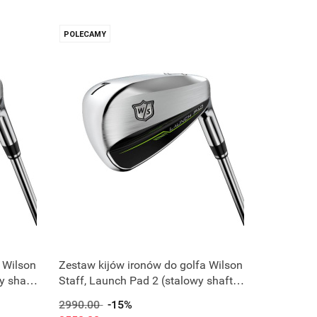
POLECAMY
 Wilson
Zestaw kijów ironów do golfa Wilson
y shaft
Staff, Launch Pad 2 (stalowy shaft)
5-PW (6 szt.)
2990.00
-15%