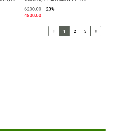
(grafitowy szaft, stiff, 6 szt)
6200.00
-23%
4800.00
1
2
3