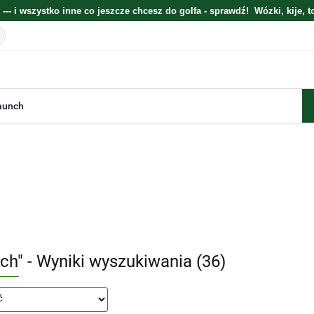
 --- i wszystko inne co jeszcze chcesz do golfa - sprawdź! Wózki, kije, t
E
ELEKTRONIKA
WÓZKI
TORBY
KIJE
GOLFOWE ZESTAWY
BESTSELLERY
BLOG O GOLFIE
PREZENTOWE
nch" - Wyniki wyszukiwania (36)