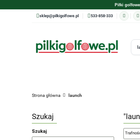
Piłki golfowe
sklep@pilkigolfowe.pl
533-858-333
ASORTYMENT
PRODUCENCI
PIŁKI GOLFOW
Strona główna
launch
TRENING
PREZENTY
Szukaj
"lau
Szukaj