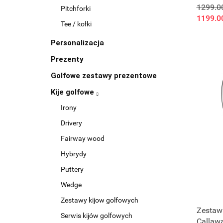
meski, s
1299.0
Pitchforki
prawor
1199.0
Tee / kołki
Personalizacja
Prezenty
Golfowe zestawy prezentowe
Kije golfowe
Irony
Drivery
Fairway wood
Hybrydy
Puttery
Wedge
Zestawy kijow golfowych
Zestaw 
Serwis kijów golfowych
Callawa