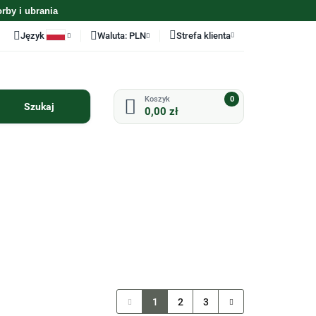
orby i ubrania
Język
Waluta:
PLN
Strefa klienta
Polski
PLN
Zaloguj się
English
EUR
Zarejestruj się
0
0,00 zł
Dodaj zgłoszenie
Zgody cookies
ODZIEŻ
AKCESORIA
PERSONALIZACJA
UZYWANE KIJE
UZYWANY SPRZET
GOLFOWE
GOLFOWY
1
2
3