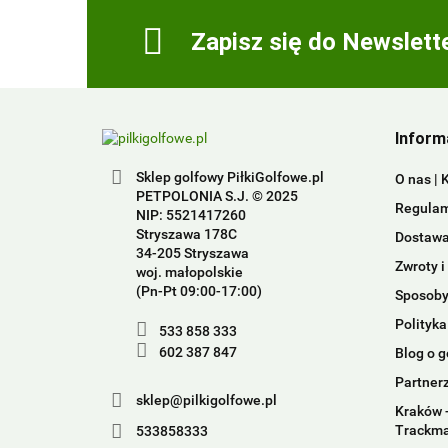
Zapisz się do Newslett
Inform
Sklep golfowy PiłkiGolfowe.pl
O nas | 
PETPOLONIA S.J. © 2025
Regulam
NIP: 5521417260
Stryszawa 178C
Dostawa 
34-205 Stryszawa
Zwroty i
woj. małopolskie
(Pn-Pt 09:00-17:00)
Sposoby
Polityka
533 858 333
602 387 847
Blog o g
Partner
sklep@pilkigolfowe.pl
Kraków -
Trackm
533858333