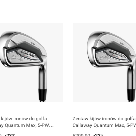
kijów ironów do golfa
Zestaw kijów ironów do golfa
ay Quantum Max, 5-PW
Callaway Quantum Max, 5-P
 szaft, stiff, 6 szt)
(stalowy szaft, regular, 6 szt)
0
-23%
5200.00
-23%