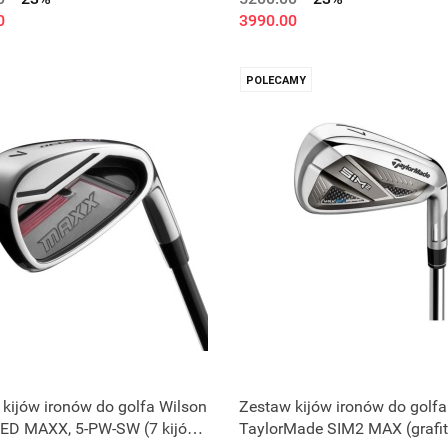
0
3990.00
POLECAMY
kijów ironów do golfa Wilson
Zestaw kijów ironów do golfa
ED MAXX, 5-PW-SW (7 kijów,
TaylorMade SIM2 MAX (grafi