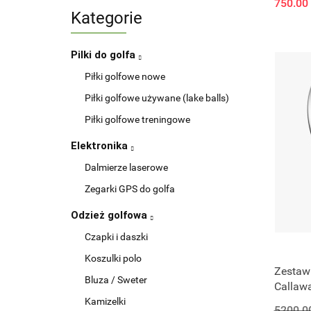
750.00
Kategorie
Pilki do golfa
Piłki golfowe nowe
Piłki golfowe używane (lake balls)
Piłki golfowe treningowe
Elektronika
Dalmierze laserowe
Zegarki GPS do golfa
Odzież golfowa
Czapki i daszki
Koszulki polo
Zestaw 
Bluza / Sweter
Callaw
(stalowy
Kamizelki
5200.0