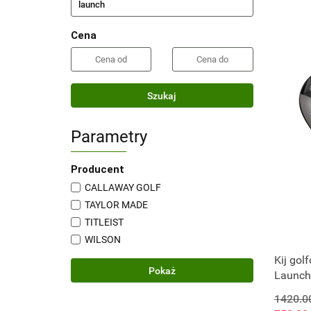
Cena
Szukaj
Parametry
Producent
CALLAWAY GOLF
TAYLOR MADE
TITLEIST
WILSON
Kij gol
Pokaż
Launch 
Regular
1420.0