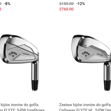
tal, regular, gracz
shaft regular) 5-PW
0
-8%
3150.00
-12%
ęczny)
0
2760.00
kijów ironów do golfa
Zestaw kijów ironów do golfa
y ELYTE, 5-PW (grafitowy
Callaway ELYTE HL, 5-PW (st