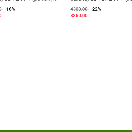
ght, regular, 6 szt)
szaft, regular, 6 szt)
0
-16%
4300.00
-22%
0
3350.00