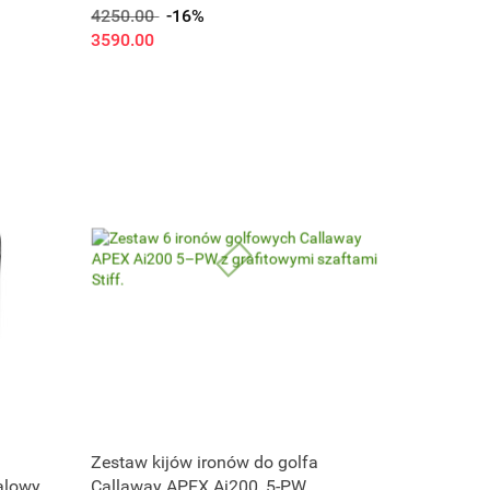
szaft, regular, 6 szt)
4250.00
-16%
3590.00
Zestaw kijów ironów do golfa
alowy
Callaway APEX Ai200, 5-PW