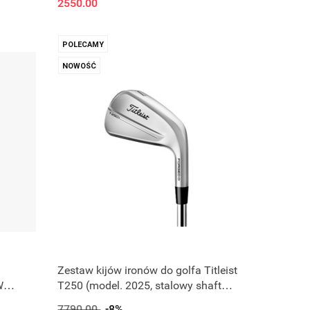
2550.00
POLECAMY
NOWOŚĆ
Zestaw kijów ironów do golfa Titleist
W
T250 (model. 2025, stalowy shaft
regular) 5-PW-SW
7790.00
-8%