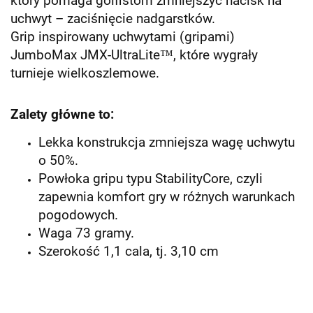
który pomaga golfistom zmniejszyć nacisk na
uchwyt – zaciśnięcie nadgarstków.
Grip inspirowany uchwytami (gripami)
JumboMax JMX-UltraLite™, które wygrały
turnieje wielkoszlemowe.
Zalety główne to:
Lekka konstrukcja zmniejsza wagę uchwytu
o 50%.
Powłoka gripu typu StabilityCore, czyli
zapewnia komfort gry w różnych warunkach
pogodowych.
Waga 73 gramy.
Szerokość 1,1 cala, tj. 3,10 cm