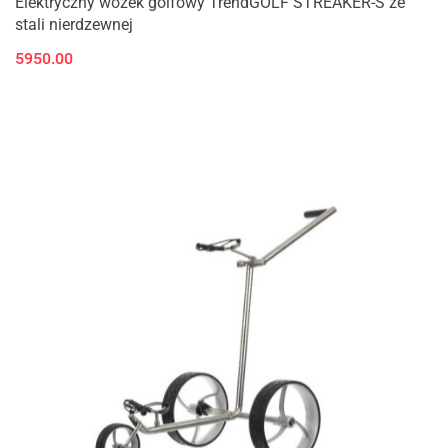
Elektryczny wózek golfowy TrendGOLF STREAKER-S ze
stali nierdzewnej
5950.00