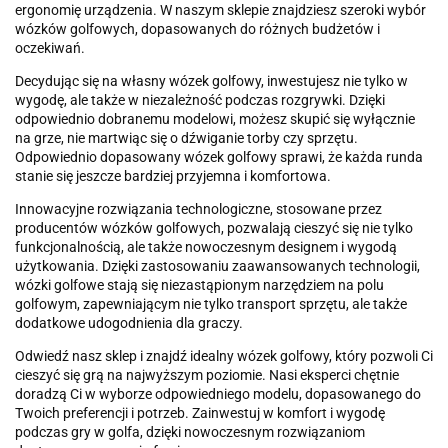
ergonomię urządzenia. W naszym sklepie znajdziesz szeroki wybór
wózków golfowych, dopasowanych do różnych budżetów i
oczekiwań.
Decydując się na własny wózek golfowy, inwestujesz nie tylko w
wygodę, ale także w niezależność podczas rozgrywki. Dzięki
odpowiednio dobranemu modelowi, możesz skupić się wyłącznie
na grze, nie martwiąc się o dźwiganie torby czy sprzętu.
Odpowiednio dopasowany wózek golfowy sprawi, że każda runda
stanie się jeszcze bardziej przyjemna i komfortowa.
Innowacyjne rozwiązania technologiczne, stosowane przez
producentów wózków golfowych, pozwalają cieszyć się nie tylko
funkcjonalnością, ale także nowoczesnym designem i wygodą
użytkowania. Dzięki zastosowaniu zaawansowanych technologii,
wózki golfowe stają się niezastąpionym narzędziem na polu
golfowym, zapewniającym nie tylko transport sprzętu, ale także
dodatkowe udogodnienia dla graczy.
Odwiedź nasz sklep i znajdź idealny wózek golfowy, który pozwoli Ci
cieszyć się grą na najwyższym poziomie. Nasi eksperci chętnie
doradzą Ci w wyborze odpowiedniego modelu, dopasowanego do
Twoich preferencji i potrzeb. Zainwestuj w komfort i wygodę
podczas gry w golfa, dzięki nowoczesnym rozwiązaniom