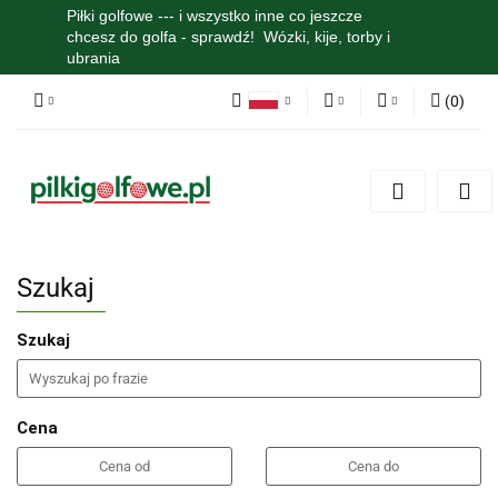
Piłki golfowe --- i wszystko inne co jeszcze
chcesz do golfa - sprawdź! Wózki, kije, torby i
ubrania
(
0
)
Polski
PLN
Zaloguj się
English
Zarejestruj się
EUR
Dodaj zgłoszenie
Zgody cookies
Szukaj
Szukaj
Cena