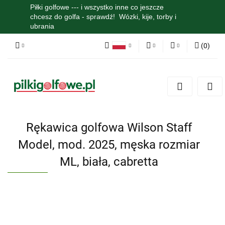
Piłki golfowe --- i wszystko inne co jeszcze
chcesz do golfa - sprawdź! Wózki, kije, torby i
ubrania
(
0
)
Polski
PLN
Zaloguj się
English
Zarejestruj się
EUR
Dodaj zgłoszenie
Zgody cookies
Rękawica golfowa Wilson Staff
Model, mod. 2025, męska rozmiar
ML, biała, cabretta